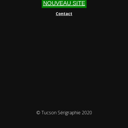
NOUVEAU SITE
Contact
© Tucson Sérigraphie 2020