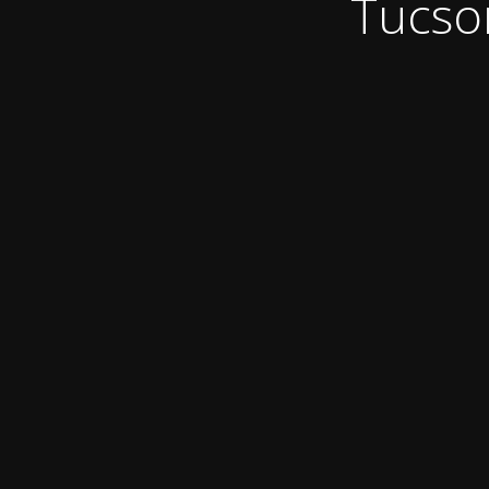
Tucso