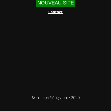
NOUVEAU SITE
Contact
© Tucson Sérigraphie 2020