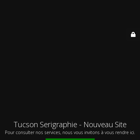
Tucson Serigraphie - Nouveau Site
Pour consulter nos services, nous vous invitons à vous rendre ici.