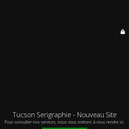
Tucson Serigraphie - Nouveau Site
Pour consulter nos services, nous vous invitons à vous rendre ici.