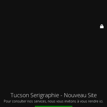
Tucson Serigraphie - Nouveau Site
Pour consulter nos services, nous vous invitons à vous rendre ici.