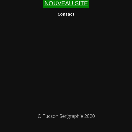
NOUVEAU SITE
Contact
© Tucson Sérigraphie 2020