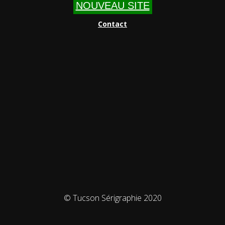
NOUVEAU SITE
Contact
© Tucson Sérigraphie 2020