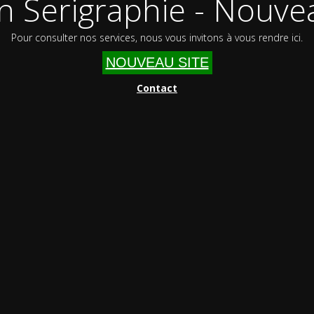
n Serigraphie - Nouvea
Pour consulter nos services, nous vous invitons à vous rendre ici.
NOUVEAU SITE
Contact