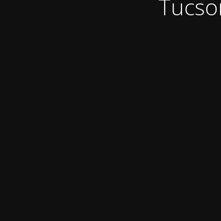
Tucso