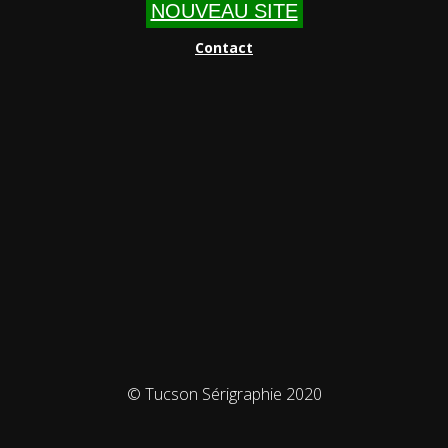
NOUVEAU SITE
Contact
© Tucson Sérigraphie 2020