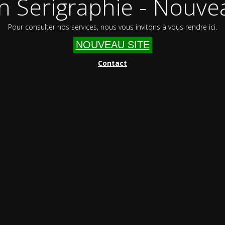
n Serigraphie - Nouvea
Pour consulter nos services, nous vous invitons à vous rendre ici.
NOUVEAU SITE
Contact