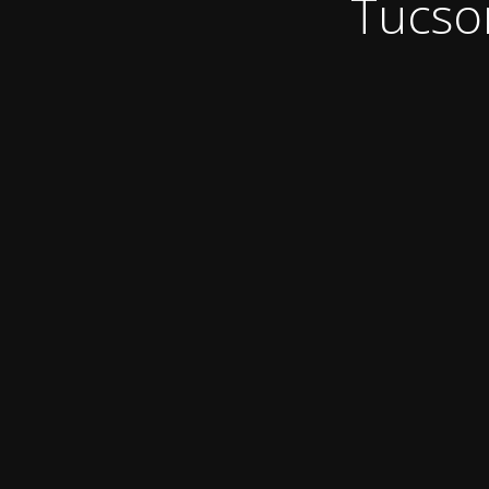
Tucso