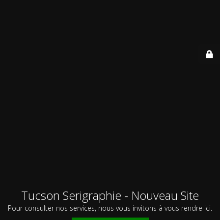
Tucson Serigraphie - Nouveau Site
Pour consulter nos services, nous vous invitons à vous rendre ici.