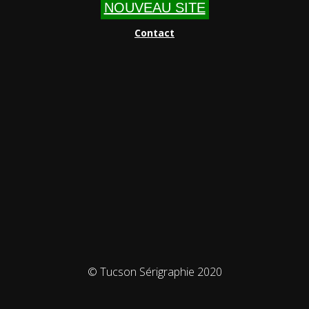
NOUVEAU SITE
Contact
© Tucson Sérigraphie 2020