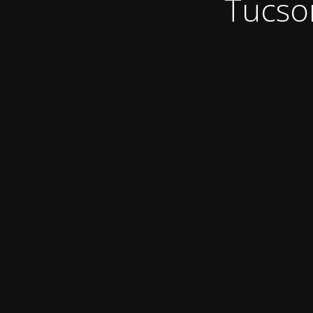
Tucso