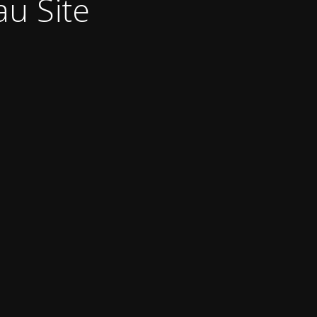
u Site