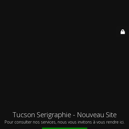
Tucson Serigraphie - Nouveau Site
Pour consulter nos services, nous vous invitons à vous rendre ici.