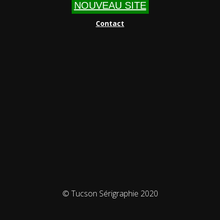
NOUVEAU SITE
Contact
© Tucson Sérigraphie 2020