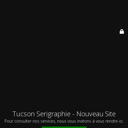
Tucson Serigraphie - Nouveau Site
Pour consulter nos services, nous vous invitons à vous rendre ici.