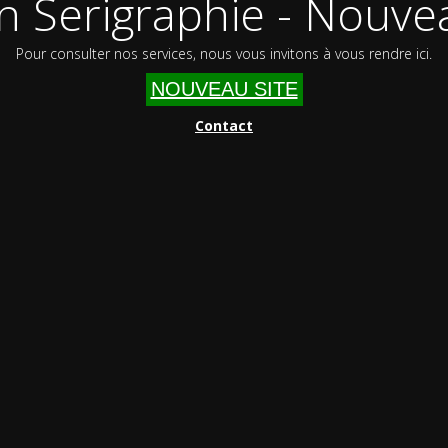
n Serigraphie - Nouvea
Pour consulter nos services, nous vous invitons à vous rendre ici.
NOUVEAU SITE
Contact