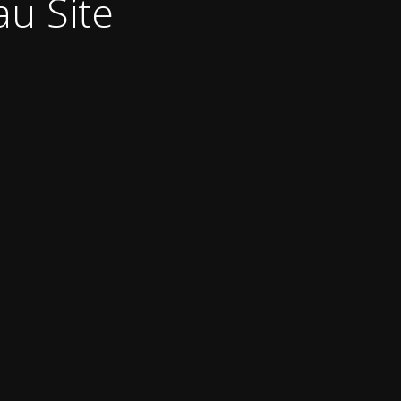
u Site