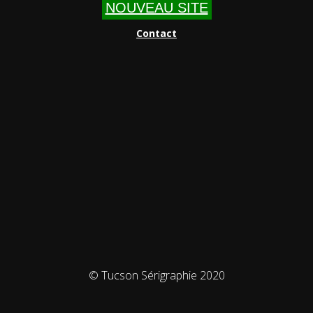
NOUVEAU SITE
Contact
© Tucson Sérigraphie 2020