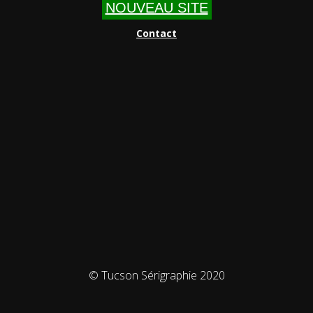
NOUVEAU SITE
Contact
© Tucson Sérigraphie 2020